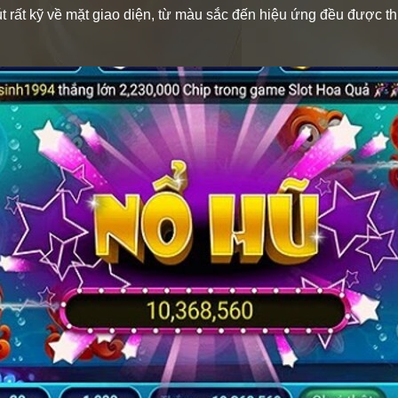
rất kỹ về mặt giao diện, từ màu sắc đến hiệu ứng đều được thi