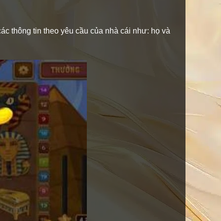
ác thông tin theo yêu cầu của nhà cái như: họ và