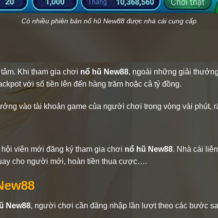
Có nhiều phiên bản nổ hũ New88 được nhà cái cung cấp
 tâm. Khi tham gia chơi
nổ hũ New88
, ngoài những giải thưởn
ckpot với số tiền lên đến hàng trăm hoặc cả tỷ đồng.
ởng vào tài khoản game của người chơi trong vòng vài phút, rấ
 hội viên mới đăng ký tham gia chơi
nổ hũ New88
. Nhà cái li
 quay cho người mới, hoàn tiền thua cược….
 New88
ũ New88
, người chơi cần đăng nhập lần lượt theo các bước sa