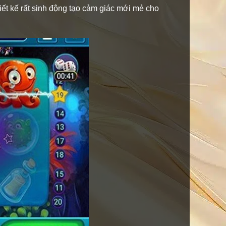
ết kế rất sinh động tạo cảm giác mới mẻ cho