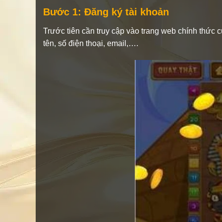
Bước 1: Đăng ký tài khoản
Trước tiên cần truy cập vào trang web chính thức c
tên, số điện thoại, email,….