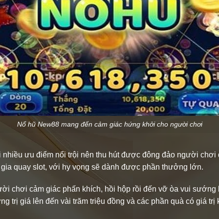
Nổ hũ New88 mang đến cảm giác hứng khởi cho người chơi
 nhiều ưu điểm nổi trội nên thu hút được đông đảo người chơi 
 gia quay slot, với hy vọng sẽ dành được phần thưởng lớn.
ời chơi cảm giác phấn khích, hồi hộp rồi đến vỡ òa vui sướn
g trị giá lên đến vài trăm triệu đồng và các phần quà có giá trị 