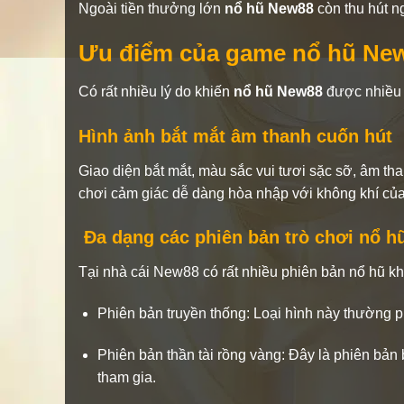
Ngoài tiền thưởng lớn
nổ hũ New88
còn thu hút n
Ưu điểm của game nổ hũ Ne
Có rất nhiều lý do khiến
nổ hũ New88
được nhiều h
Hình ảnh bắt mắt âm thanh cuốn hút
Giao diện bắt mắt, màu sắc vui tươi sặc sỡ, âm th
chơi cảm giác dễ dàng hòa nhập với không khí của 
Đa dạng các phiên bản trò chơi nổ 
Tại nhà cái New88 có rất nhiều phiên bản nổ hũ kh
Phiên bản truyền thống: Loại hình này thường ph
Phiên bản thần tài rồng vàng: Đây là phiên bản be
tham gia.