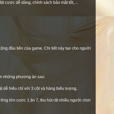
đặt cược dễ dàng, chính sách bảo mật tốt,…
ộng đầu tiên của game. Chi tiết này tạo cho người
chọn những phương án sau:
t dễ hiểu chỉ với 3 cột và hàng biểu tượng.
thưởng lớn cược 1 ăn 7, thu hút rất nhiều người chơi