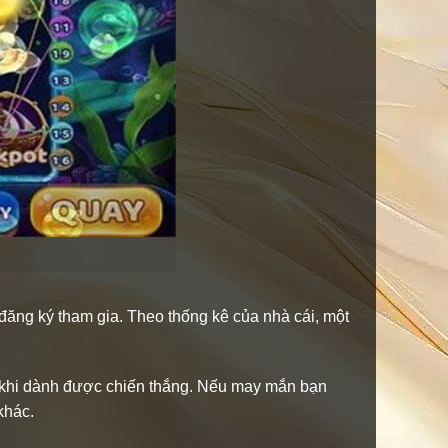
đăng ký tham gia. Theo thống kê của nhà cái, một
g khi dành được chiến thắng. Nếu may mắn bạn
khác.