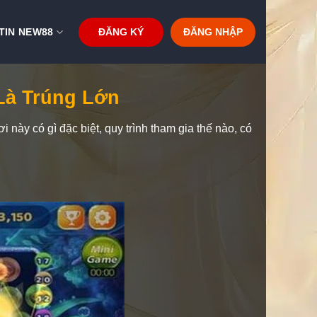
TIN NEW88
ĐĂNG KÝ
ĐĂNG NHẬP
Là Trúng Lớn
này có gì đặc biệt, quy trình tham gia thế nào, có