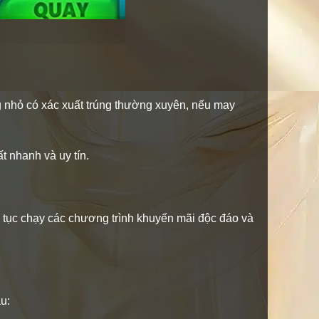
g nhỏ có xác xuất trúng thường xuyên, nếu may
t nhanh và uy tín.
ên tục chạy các chương trình khuyến mãi độc đáo và
u: