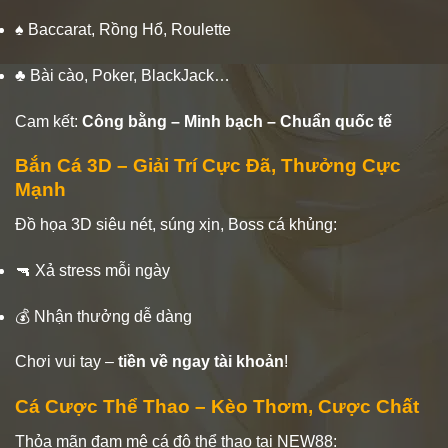
♠️ Baccarat, Rồng Hổ, Roulette
♣️ Bài cào, Poker, BlackJack…
Cam kết:
Công bằng – Minh bạch – Chuẩn quốc tế
Bắn Cá 3D – Giải Trí Cực Đã, Thưởng Cực
Mạnh
Đồ họa 3D siêu nét, súng xịn, Boss cá khủng:
🔫 Xả stress mỗi ngày
💰 Nhận thưởng dễ dàng
Chơi vui tay –
tiền về ngay tài khoản
!
Cá Cược Thể Thao – Kèo Thơm, Cược Chất
Thỏa mãn đam mê cá độ thể thao tại NEW88: