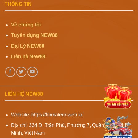
THÔNG TIN
Về chúng tôi
Tuyển dụng NEW88
Đại Lý NEW88
Liên hệ New88
LIÊN HỆ NEW88
Website: https://formateur-web.io/
Địa chỉ: 334 Đ. Trần Phú, Phường 7, Quận 5, Hồ Chí
Minh, Việt Nam