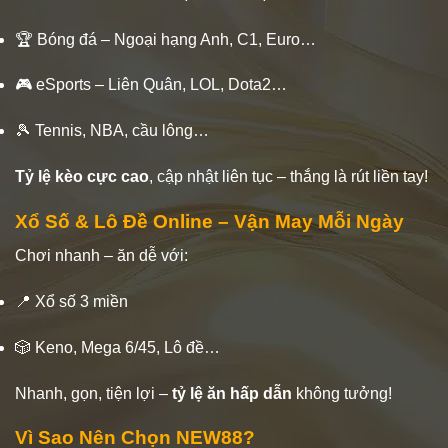
🏆 Bóng đá – Ngoại hạng Anh, C1, Euro…
🎮 eSports – Liên Quân, LOL, Dota2…
🎾 Tennis, NBA, cầu lông…
Tỷ lệ kèo cực cao
, cập nhật liên tục – thắng là rút liền tay!
Xổ Số & Lô Đề Online – Vận May Mỗi Ngày
Chơi nhanh – ăn dễ với:
📍 Xổ số 3 miền
🎲 Keno, Mega 6/45, Lô đề…
Nhanh, gọn, tiện lợi –
tỷ lệ ăn hấp dẫn
không tưởng!
Vì Sao Nên Chọn NEW88?