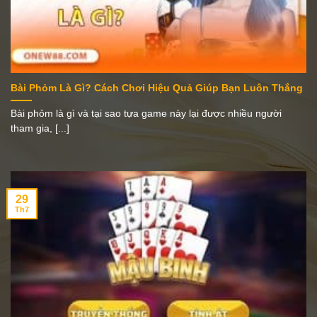
Bài Phỏm Là Gì? Cách Chơi Hiệu Quả Giúp Bạn Luôn Thắng
Bài phỏm là gì và tại sao tựa game này lại được nhiều người
tham gia, [...]
29
Th7