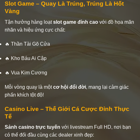
Slot Game – Quay Là Trúng, Trúng Là Hốt
Vàng
Tận hưởng hàng loạt
slot game đỉnh cao
với đồ họa mãn
nhãn và hiệu ứng cực chất:
🔥 Thần Tài Gõ Cửa
🔥 Kho Báu Ai Cập
🔥 Vua Kim Cương
Mỗi vòng quay là một
cơ hội đổi đời
, mang lại cảm giác
phấn khích tột độ!
Casino Live – Thế Giới Cá Cược Đỉnh Thực
Tế
Sảnh casino trực tuyến
với livestream Full HD, nơi bạn
có thể đối đầu cùng các dealer xinh đẹp: