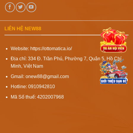
LIÊN HỆ NEW88
Website: https://ottomatica.io/
Địa chỉ: 334 Đ. Trần Phú, Phường 7, Quận 5, Hồ Chí
Minh, Việt Nam
Gmail:
onew88@gmail.com
Hotline: 0910942810
Mã Số thuế: 4202007968